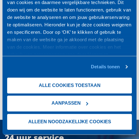
van cookies en daarmee vergelijkbare technieken. Dit
doen wij om de website te laten functioneren, gebruik van
CAPTCHA
de website te analyseren en om jouw gebruikerservaring
te optimaliseren. Hieronder kun je deze cookies weigeren
en specificeren. Door op ‘OK’ te klikken of gebruik te
maken van de website ga je akkoord met de plaatsing
van de cookies. Meer informatie over cookies en het
VERSTUREN
gebruik van persoonsgegevens door Hegeman
Koudetechniek
vind je
hier
.
Details tonen
Interesse? Vraag dan een vrijblijvende offerte aan!
ALLE COOKIES TOESTAAN
OFFERTE AANVRAGEN
AANPASSEN
ALLEEN NOODZAKELIJKE COOKIES
24 uur service