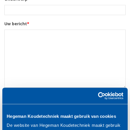
Uw bericht
*
Privacy statement
*
Ik ga akkoord met de verwerking van mijn
persoonsgegevens. Voor meer informatie over hoe wij jouw
Hegeman Koudetechniek maakt gebruik van cookies
privacy beschermen en respecteren, verwijzen we je graag naar
onze
privacyverklaring
De website van Hegeman Koudetechniek maakt gebruik