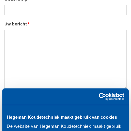
Uw bericht
*
Privacy statement
*
Ik ga akkoord met de verwerking van mijn
persoonsgegevens. Voor meer informatie over hoe wij jouw
Hegeman Koudetechniek maakt gebruik van cookies
privacy beschermen en respecteren, verwijzen we je graag naar
onze
privacyverklaring
De website van Hegeman Koudetechniek maakt gebruik