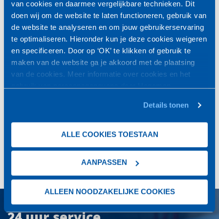
van cookies en daarmee vergelijkbare technieken. Dit
doen wij om de website te laten functioneren, gebruik van
CAPTCHA
de website te analyseren en om jouw gebruikerservaring
te optimaliseren. Hieronder kun je deze cookies weigeren
en specificeren. Door op ‘OK’ te klikken of gebruik te
maken van de website ga je akkoord met de plaatsing
van de cookies. Meer informatie over cookies en het
VERSTUREN
gebruik van persoonsgegevens door Hegeman
Koudetechniek
vind je
hier
.
Details tonen
Interesse? Vraag dan een vrijblijvende offerte aan!
ALLE COOKIES TOESTAAN
OFFERTE AANVRAGEN
AANPASSEN
ALLEEN NOODZAKELIJKE COOKIES
24 uur service