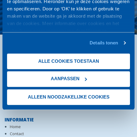
te optimaliseren. Hieronder kun je deze cookies weigeren
en specificeren. Door op ‘OK’ te klikken of gebruik te
NEEM CONTACT OP
maken van de website ga je akkoord met de plaatsing
van de cookies. Meer informatie over cookies en het
gebruik van persoonsgegevens door Hegeman
Koudetechniek
vind je
hier
.
Details tonen
DIENSTEN
Airconditioning
ALLE COOKIES TOESTAAN
Koudetechniek
Verhuur
Koeltechniek Almelo
AANPASSEN
Koeltechniek Deventer
Koeltechniek Rijssen
Koeltechniek Zutphen
ALLEEN NOODZAKELIJKE COOKIES
Koeltechniek Zwolle
INFORMATIE
Home
Contact