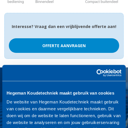
Interesse? Vraag dan een vrijblijvende offerte aan!
OFFERTE AANVRAGEN
24 uur service
Wij zijn het hele jaar door 7 dagen per week en 24 uur per dag
Hegeman Koudetechniek maakt gebruik van cookies
bereikbaar voor uw koeltechnische installaties.
De website van Hegeman Koudetechniek maakt gebruik
Door onze jarenlange praktijkervaring kunnen wij snel en
van cookies en daarmee vergelijkbare technieken. Dit
vakkundig van dienst zijn.
doen wij om de website te laten functioneren, gebruik van
Vragen? Bel of mail ons: 0572-320 370 |
de website te analyseren en om jouw gebruikerservaring
info@hegemankoudetechniek.nl