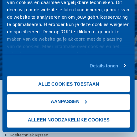
van cookies en daarmee vergelijkbare technieken. Dit
Wij zijn het hele jaar door 7 dagen per week en 24 uur per dag
doen wij om de website te laten functioneren, gebruik van
bereikbaar voor uw koeltechnische installaties.
de website te analyseren en om jouw gebruikerservaring
Door onze jarenlange praktijkervaring kunnen wij snel en
te optimaliseren. Hieronder kun je deze cookies weigeren
vakkundig van dienst zijn.
en specificeren. Door op ‘OK’ te klikken of gebruik te
Vragen? Bel of mail ons: 0572-320 370 |
maken van de website ga je akkoord met de plaatsing
info@hegemankoudetechniek.nl
van de cookies. Meer informatie over cookies en het
gebruik van persoonsgegevens door Hegeman
NEEM CONTACT OP
Koudetechniek
vind je
hier
.
Details tonen
ALLE COOKIES TOESTAAN
DIENSTEN
Airconditioning
AANPASSEN
Koudetechniek
Verhuur
ALLEEN NOODZAKELIJKE COOKIES
Koeltechniek Almelo
Koeltechniek Deventer
Koeltechniek Rijssen