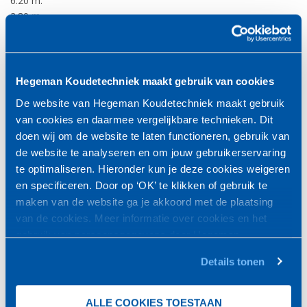
6.20 m.
2.80 m.
2.20 m.
5 polige stekker 32 ampère 5 meter vast snoer
Hegeman Koudetechniek maakt gebruik van cookies
Foto's
De website van Hegeman Koudetechniek maakt gebruik
van cookies en daarmee vergelijkbare technieken. Dit
doen wij om de website te laten functioneren, gebruik van
de website te analyseren en om jouw gebruikerservaring
te optimaliseren. Hieronder kun je deze cookies weigeren
en specificeren. Door op ‘OK’ te klikken of gebruik te
maken van de website ga je akkoord met de plaatsing
van de cookies. Meer informatie over cookies en het
gebruik van persoonsgegevens door Hegeman
Koudetechniek
vind je
hier
.
Details tonen
ALLE COOKIES TOESTAAN