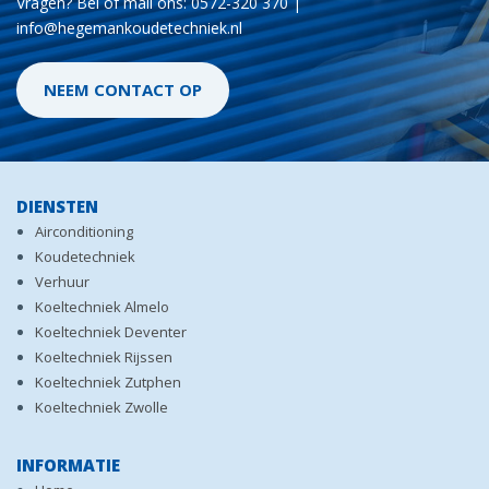
Vragen? Bel of mail ons: 0572-320 370 |
info@hegemankoudetechniek.nl
NEEM CONTACT OP
DIENSTEN
Airconditioning
Koudetechniek
Verhuur
Koeltechniek Almelo
Koeltechniek Deventer
Koeltechniek Rijssen
Koeltechniek Zutphen
Koeltechniek Zwolle
INFORMATIE