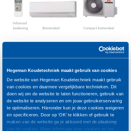
SRK ZJ/ZK_wandunits
Superieure bedieningsmogelijkheden:
Hegeman Koudetechniek maakt gebruik van cookies
Zeer uitgebreide infrarood bediening met vele
De website van Hegeman Koudetechniek maakt gebruik
eenvoudig in te stellen functies, zoals 3D
van cookies en daarmee vergelijkbare technieken. Dit
auto-swing, horizontale en/of verticale swing,
doen wij om de website te laten functioneren, gebruik van
economy functie, on/off en 24-uur timer.
de website te analyseren en om jouw gebruikerservaring
te optimaliseren. Hieronder kun je deze cookies weigeren
Belangrijke kenmerken:
en specificeren. Door op ‘OK’ te klikken of gebruik te
maken van de website ga je akkoord met de plaatsing
Economy functie voor nog efficiëntere werking
van de cookies. Meer informatie over cookies en het