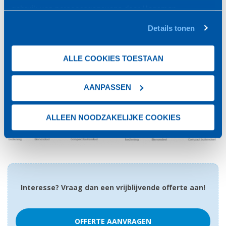
3D auto-swing voor een superieur uitblaaspatroon in koelen
gebruik van persoonsgegevens door Hegeman
of verwarmen (niet op ZE serie)
Koudetechniek
vind je
hier
.
Allergen clear filter tegen pollen, huisstofmijt enz.
Details tonen
Sunfilter met een luchtverfrissende werking
Zeer energiezuinig gebruik, COP waarden tot 4,35
ALLE COOKIES TOESTAAN
Fluisterstille werking vanaf 21 dB(A)
Auto-restart na spanninguitval
AANPASSEN
ALLEEN NOODZAKELIJKE COOKIES
Interesse? Vraag dan een vrijblijvende offerte aan!
OFFERTE AANVRAGEN