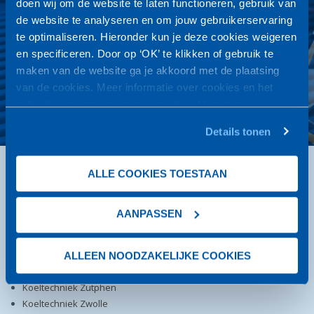
doen wij om de website te laten functioneren, gebruik van
Door onze jarenlange praktijkervaring kunnen wij snel en
de website te analyseren en om jouw gebruikerservaring
vakkundig van dienst zijn.
te optimaliseren. Hieronder kun je deze cookies weigeren
Vragen? Bel of mail ons: 0572-320 370 |
en specificeren. Door op ‘OK’ te klikken of gebruik te
info@hegemankoudetechniek.nl
maken van de website ga je akkoord met de plaatsing
van de cookies. Meer informatie over cookies en het
NEEM CONTACT OP
gebruik van persoonsgegevens door Hegeman
Koudetechniek
vind je
hier
.
Details tonen
ALLE COOKIES TOESTAAN
DIENSTEN
Airconditioning
Koudetechniek
AANPASSEN
Verhuur
Koeltechniek Almelo
Koeltechniek Deventer
ALLEEN NOODZAKELIJKE COOKIES
Koeltechniek Rijssen
Koeltechniek Zutphen
Koeltechniek Zwolle