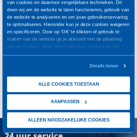
van cookies en daarmee vergelijkbare technieken. Dit
doen wij om de website te laten functioneren, gebruik van
CAPTCHA
de website te analyseren en om jouw gebruikerservaring
te optimaliseren. Hieronder kun je deze cookies weigeren
en specificeren. Door op ‘OK’ te klikken of gebruik te
maken van de website ga je akkoord met de plaatsing
van de cookies. Meer informatie over cookies en het
VERSTUREN
gebruik van persoonsgegevens door Hegeman
Koudetechniek
vind je
hier
.
Details tonen
Interesse? Vraag dan een vrijblijvende offerte aan!
ALLE COOKIES TOESTAAN
OFFERTE AANVRAGEN
AANPASSEN
ALLEEN NOODZAKELIJKE COOKIES
24 uur service