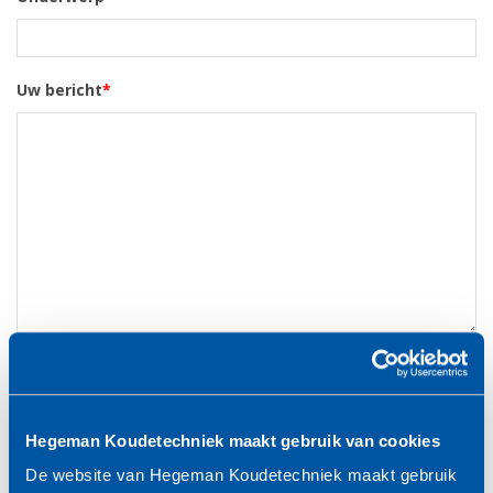
Uw bericht
*
Privacy statement
*
Ik ga akkoord met de verwerking van mijn
persoonsgegevens. Voor meer informatie over hoe wij jouw
Hegeman Koudetechniek maakt gebruik van cookies
privacy beschermen en respecteren, verwijzen we je graag naar
onze
privacyverklaring
De website van Hegeman Koudetechniek maakt gebruik