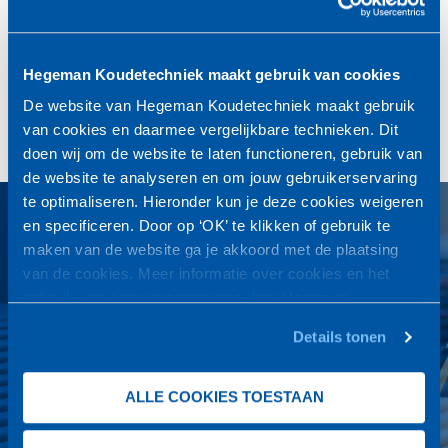
Hegeman Koudetechniek maakt gebruik van cookies
De website van Hegeman Koudetechniek maakt gebruik
van cookies en daarmee vergelijkbare technieken. Dit
doen wij om de website te laten functioneren, gebruik van
de website te analyseren en om jouw gebruikerservaring
te optimaliseren. Hieronder kun je deze cookies weigeren
en specificeren. Door op ‘OK’ te klikken of gebruik te
24 uur service
maken van de website ga je akkoord met de plaatsing
Wij zijn het hele jaar door 7 dagen per week en 24 uur per dag
van de cookies. Meer informatie over cookies en het
bereikbaar voor uw koeltechnische installaties.
gebruik van persoonsgegevens door Hegeman
Door onze jarenlange praktijkervaring kunnen wij snel en
Koudetechniek
vind je
hier
.
Details tonen
vakkundig van dienst zijn.
Vragen? Bel of mail ons: 0572-320 370 |
info@hegemankoudetechniek.nl
ALLE COOKIES TOESTAAN
NEEM CONTACT OP