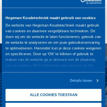
Hegeman Koudetechniek maakt gebruik van cookies
De website van Hegeman Koudetechniek maakt gebruik
van cookies en daarmee vergelijkbare technieken. Dit
doen wij om de website te laten functioneren, gebruik van
de website te analyseren en om jouw gebruikerservaring
te optimaliseren. Hieronder kun je deze cookies weigeren
en specificeren. Door op ‘OK’ te klikken of gebruik te
24 uur service
maken van de website ga je akkoord met de plaatsing
Wij zijn het hele jaar door 7 dagen per week en 24 uur per dag
van de cookies. Meer informatie over cookies en het
bereikbaar voor uw koeltechnische installaties.
gebruik van persoonsgegevens door Hegeman
Door onze jarenlange praktijkervaring kunnen wij snel en
Koudetechniek
vind je
hier
.
Details tonen
vakkundig van dienst zijn.
Vragen? Bel of mail ons: 0572-320 370 |
info@hegemankoudetechniek.nl
ALLE COOKIES TOESTAAN
NEEM CONTACT OP