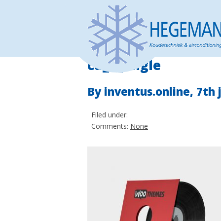
cd_2_angle
By inventus.online,
7th 
Filed under:
Comments:
None