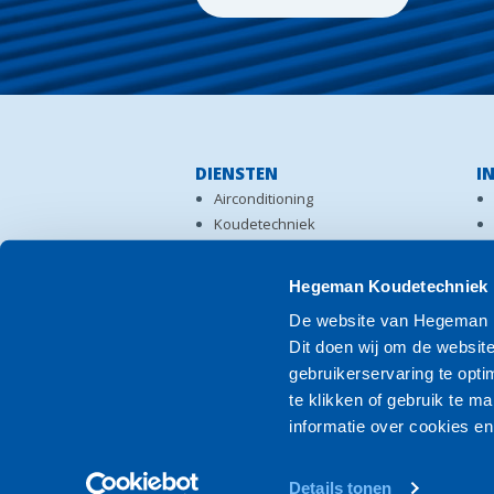
DIENSTEN
I
Airconditioning
Koudetechniek
Verhuur
Koeltechniek Almelo
Hegeman Koudetechniek m
Koeltechniek Deventer
De website van Hegeman K
Koeltechniek Rijssen
Dit doen wij om de website
Koeltechniek Zutphen
gebruikerservaring te opti
Koeltechniek Zwolle
te klikken of gebruik te 
informatie over cookies 
Details tonen