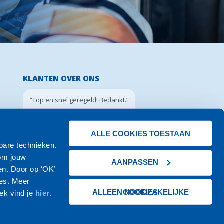
KLANTEN OVER ONS
“Top en snel geregeld! Bedankt.”
Leon Krieger
l
ALLE COOKIES TOESTAAN
bare technieken.
 om jouw
AANPASSEN
en. Door op ‘OK’
ies. Meer
ALLEEN NOODZAKELIJKE COOKIES
iek
vind je
hier
.