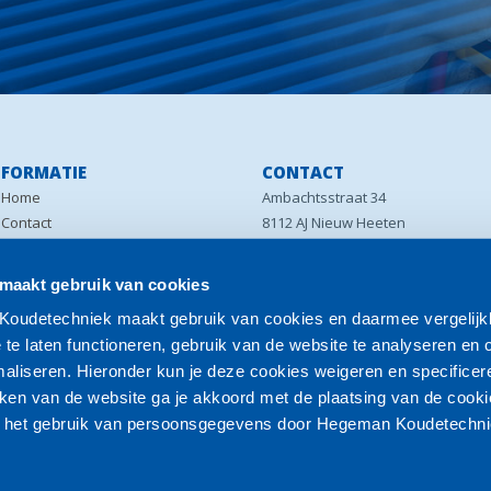
NFORMATIE
CONTACT
Home
Ambachtsstraat 34
Contact
8112 AJ Nieuw Heeten
Leveringsvoorwaarden
T: 0572-320 370
Mijn account
E: info@hegemankoudetechniek.n
aakt gebruik van cookies
Offerte aanvraag
oudetechniek maakt gebruik van cookies en daarmee vergelijk
Privacy statement
 te laten functioneren, gebruik van de website te analyseren en
Disclaimer
maliseren. Hieronder kun je deze cookies weigeren en specificer
maken van de website ga je akkoord met de plaatsing van de cook
en het gebruik van persoonsgegevens door Hegeman Koudetechn